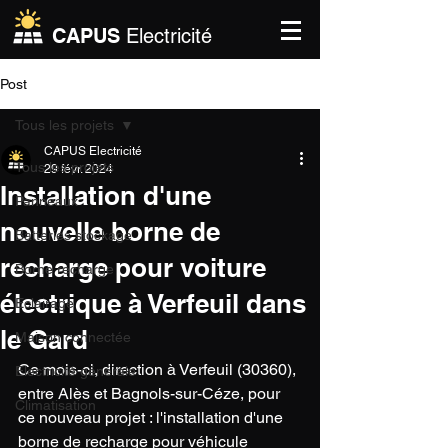
CAPUS
Electricité
Post
Tous les projets
CAPUS Electricité
Tous les projets
29 févr. 2024
Installation d'une
Panneaux
nouvelle borne de
Batteries stockage
recharge pour voiture
Borne recharge
électrique à Verfeuil dans
Eclairage
le Gard
Maison connectée
Ce mois-ci, direction à Verfeuil (30360), 
Electricité générale
entre Alès et Bagnols-sur-Céze, pour 
Climatisation
ce nouveau projet : l'installation d'une 
borne de recharge pour véhicule 