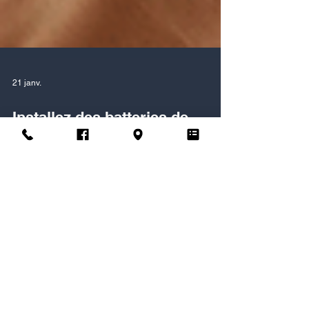
21 janv.
Installez des batteries de
stockage à votre domicile et
réduisez encore plus vos
factures d'électricité !
Ce mois-ci, nous voulons vous parler d’une
innovation qui change la donne pour les foyers