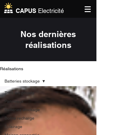
CAPUS
Electricité
Nos dernières
réalisations
Réalisations
Batteries stockage
Tous les projets
Panneaux
Batteries stockage
Borne recharge
Eclairage