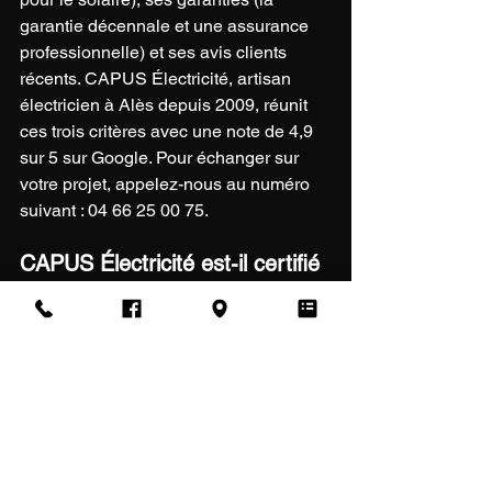
garantie décennale et une assurance 
professionnelle) et ses avis clients 
récents. CAPUS Électricité, artisan 
électricien à Alès depuis 2009, réunit 
ces trois critères avec une note de 4,9 
sur 5 sur Google. Pour échanger sur 
votre projet, appelez-nous au numéro 
suivant : 04 66 25 00 75.
CAPUS Électricité est-il certifié 
RGE pour installer des 
panneaux solaires ?
Oui. CAPUS Électricité est certifié RGE 
QualiPV, la qualification reconnue par 
l’État pour l’installation de panneaux 
photovoltaïques à Alès et dans le Gard. 
Cette certification vous ouvre l’accès 
aux aides publiques et à la revente de 