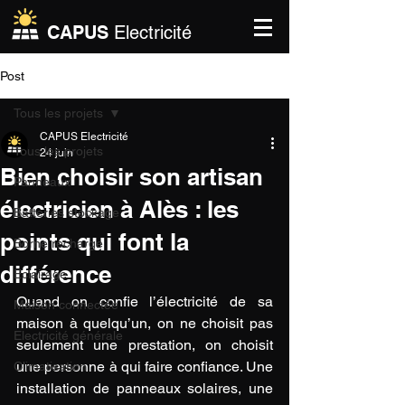
CAPUS
Electricité
Post
Tous les projets
CAPUS Electricité
Tous les projets
24 juin
Bien choisir son artisan
Panneaux
électricien à Alès : les
Batteries stockage
points qui font la
Borne recharge
différence
Eclairage
Quand on confie l’électricité de sa 
Maison connectée
maison à quelqu’un, on ne choisit pas 
Electricité générale
seulement une prestation, on choisit 
une personne à qui faire confiance. Une 
Climatisation
installation de panneaux solaires, une 