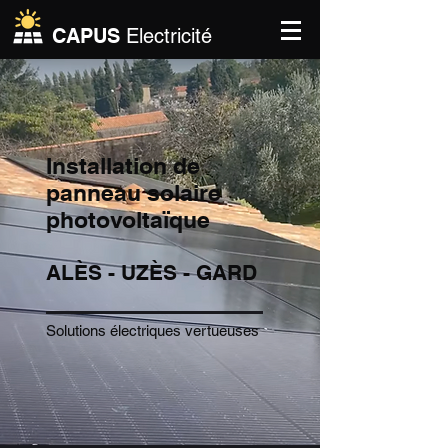
CAPUS
Electricité
Installation de
panneau solaire
photovoltaïque
ALÈS -
UZÈS - GARD
Solutions électriques vertueuses