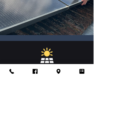
CAPUS
Electricité
Nos avantages clés pour
la pose de vos
panneaux solaires
Nos installations de panneaux
photovoltaïques sont adaptées à votre
habitation, vos besoins énergétiques et