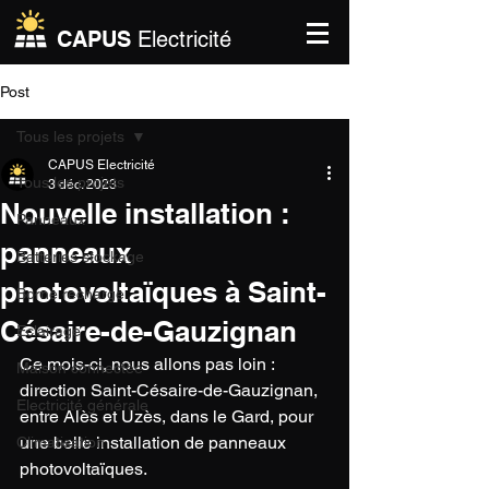
CAPUS
Electricité
Post
Tous les projets
CAPUS Electricité
Tous les projets
3 déc. 2023
Nouvelle installation :
Panneaux
panneaux
Batteries stockage
photovoltaïques à Saint-
Borne recharge
Césaire-de-Gauzignan
Eclairage
Ce mois-ci, nous allons pas loin : 
Maison connectée
direction 
Saint-Césaire-de-Gauzignan, 
Electricité générale
entre Alès et Uzès, dans le Gard, pour 
une belle installation de panneaux 
Climatisation
photovoltaïques.