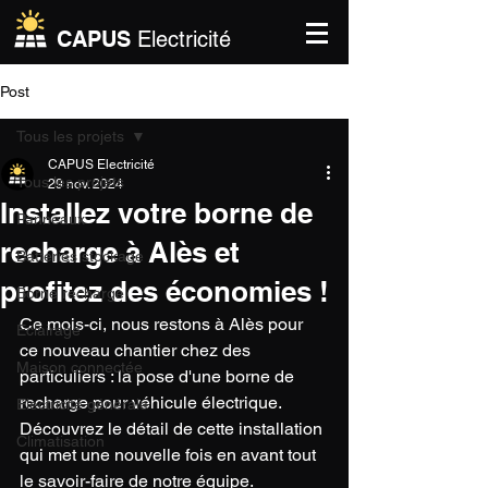
CAPUS
Electricité
Post
Tous les projets
CAPUS Electricité
Tous les projets
29 nov. 2024
Installez votre borne de
Panneaux
recharge à Alès et
Batteries stockage
profitez des économies !
Borne recharge
Ce mois-ci, nous restons à Alès pour 
Eclairage
ce nouveau chantier chez des 
Maison connectée
particuliers : la pose d'une borne de 
recharge pour véhicule électrique. 
Electricité générale
Découvrez le détail de cette installation 
Climatisation
qui met une nouvelle fois en avant tout 
le savoir-faire de notre équipe.