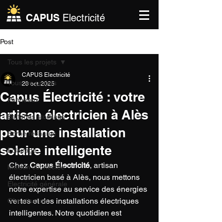
CAPUS
Electricité
Post
Tous les projets
CAPUS Electricité
Tous les projets
28 oct. 2025
Capus Électricité : votre
Panneaux
artisan électricien à Alès
Batteries stockage
pour une installation
Borne recharge
solaire intelligente
Eclairage
Chez 
Capus Électricité
, artisan 
Maison connectée
électricien basé à Alès, nous mettons 
Electricité générale
notre expertise au service des énergies 
vertes et des installations électriques 
Climatisation
intelligentes. Notre quotidien est 